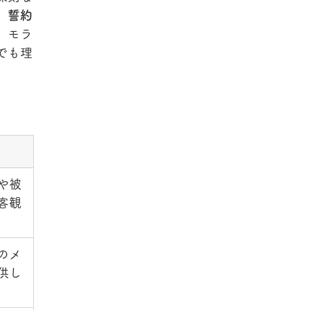
、
誓約
、モラ
でも理
や被
客観
のメ
供し