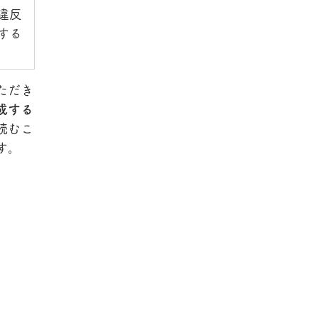
違反
する
ただき
成する
読むこ
す。