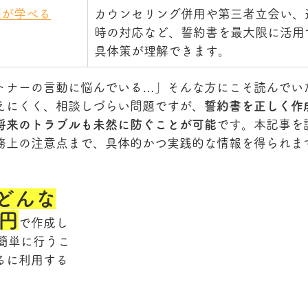
法が学べる
カウンセリング併用や第三者立会い、
時の対応など、誓約書を最大限に活用
具体策が理解できます。
ートナーの言動に悩んでいる…」そんな方にこそ読んでい
えにくく、相談しづらい問題ですが、
誓約書を正しく作
将来のトラブルも未然に防ぐことが可能
です。本記事を
務上の注意点まで、具体的かつ実践的な情報を得られま
どんな
円
で作成し
で簡単に行うこ
るに利用する