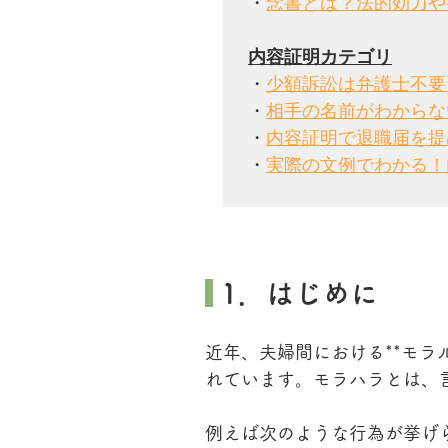
・
念書とは？法的効力や
・
少額訴訟は弁護士不要
・
相手の名前がわからな
・
内容証明で退職届を提
・
実際の文例でわかる！
 1．はじめに
近年、夫婦間における**モラ
れています。モラハラとは、
例えば次のような行為が挙げ