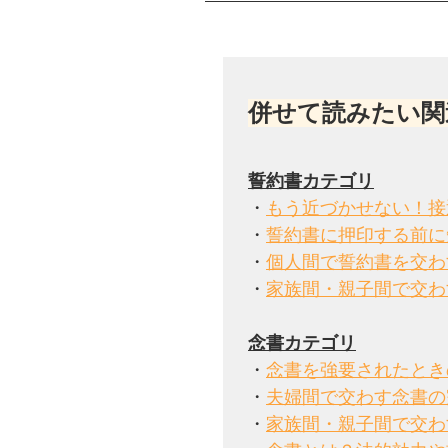
併せて読みたい関
・
もう近づかせない！接
・
誓約書に押印する前に
・
個人間で誓約書を交わ
・
家族間・親子間で交わ
・
念書を強要されたとき
・
夫婦間で交わす念書の
・
家族間・親子間で交わ