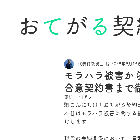
お
て
が
る
契
代表行政書士 堤
2025年9月15
モラハラ被害か
合意契約書まで
更新日：
1月5日
🌺こんにちは！おてがる契約
本日はモラハラ被害に関する
けします。
現代の夫婦関係において、言