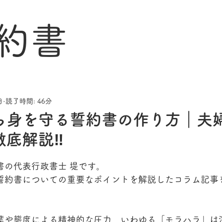
約書
日
読了時間: 46分
ら身を守る誓約書の作り方｜夫
徹底解説‼
書の代表行政書士 堤です。
誓約書についての重要なポイントを解説したコラム記事
葉や態度による精神的な圧力、いわゆる「モラハラ」は