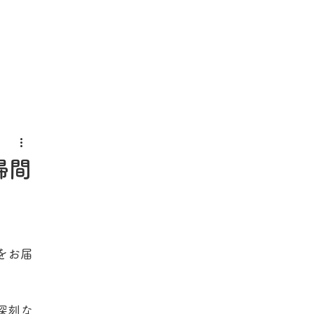
婦間
をお届
深刻な