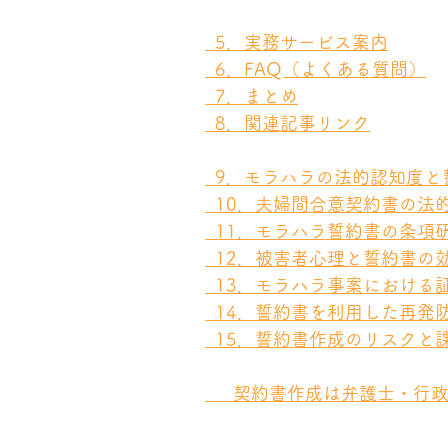
  5．実務サービス案内
  6．FAQ（よくある質問）
  7．まとめ
  8．関連記事リンク
  9．モラハラの法的認知度
  10．夫婦間合意契約書の
  11．モラハラ誓約書の条項
  12．被害者心理と誓約書
  13．モラハラ事案におけ
  14．誓約書を利用した再発
  15．誓約書作成のリスク
  　契約書作成は弁護士・行