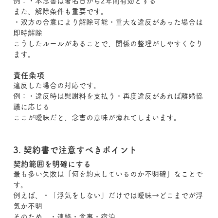
例：・本念書は署名日から2年間有効とする
また、解除条件も重要です。
・双方の合意により解除可能・重大な違反があった場合は
即時解除
こうしたルールがあることで、関係の整理がしやすくなり
ます。
責任条項
違反した場合の対応です。
例：・違反時は慰謝料を支払う・再度違反があれば離婚協
議に応じる
ここが曖昧だと、念書の意味が薄れてしまいます。
3. 契約書で注意すべきポイント
契約範囲を明確にする
最も多い失敗は「何を約束しているのか不明確」なことで
す。
例えば、・「浮気をしない」だけでは曖昧→どこまでが浮
気か不明
そのため、・連絡・食事・宿泊