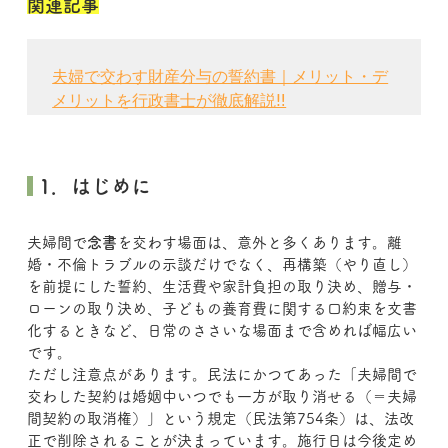
関連記事
夫婦で交わす財産分与の誓約書｜メリット・デ
メリットを行政書士が徹底解説‼
 1．はじめに
夫婦間で
念書
を交わす場面は、意外と多くあります。離
婚・不倫トラブルの示談だけでなく、再構築（やり直し）
を前提にした誓約、生活費や家計負担の取り決め、贈与・
ローンの取り決め、子どもの養育費に関する口約束を文書
化するときなど、日常のささいな場面まで含めれば幅広い
です。
ただし注意点があります。民法にかつてあった「夫婦間で
交わした契約は婚姻中いつでも一方が取り消せる（＝夫婦
間契約の取消権）」という規定（民法第754条）は、法改
正で削除されることが決まっています。施行日は今後定め