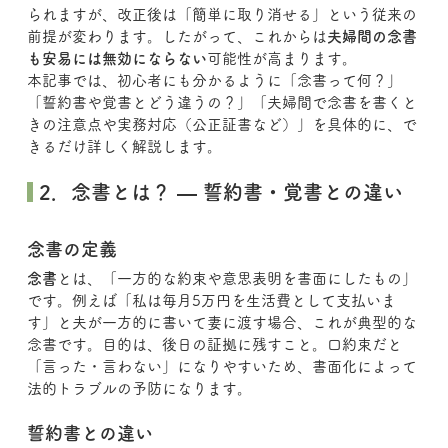
られますが、改正後は「簡単に取り消せる」という従来の
前提が変わります。したがって、これからは
夫婦間の念書
も安易には無効にならない
可能性が高まります。
本記事では、初心者にも分かるように「念書って何？」
「誓約書や覚書とどう違うの？」「夫婦間で念書を書くと
きの注意点や実務対応（公正証書など）」を具体的に、で
きるだけ詳しく解説します。
 2．念書とは？ — 誓約書・覚書との違い
念書の定義
念書
とは、「一方的な約束や意思表明を書面にしたもの」
です。例えば「私は毎月5万円を生活費として支払いま
す」と夫が一方的に書いて妻に渡す場合、これが典型的な
念書です。目的は、後日の証拠に残すこと。口約束だと
「言った・言わない」になりやすいため、書面化によって
法的トラブルの予防になります。
誓約書との違い