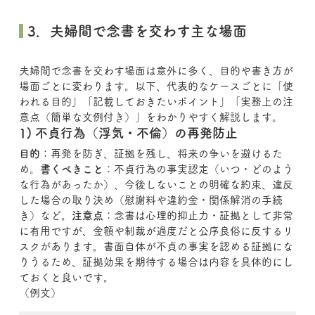
 3．夫婦間で念書を交わす主な場面
夫婦間で念書を交わす場面は意外に多く、目的や書き方が
場面ごとに変わります。以下、代表的なケースごとに「使
われる目的」「記載しておきたいポイント」「実務上の注
意点（簡単な文例付き）」をわかりやすく解説します。
1) 不貞行為（浮気・不倫）の再発防止
目的
：再発を防ぎ、証拠を残し、将来の争いを避けるた
め。
書くべきこと
：不貞行為の事実認定（いつ・どのよう
な行為があったか）、今後しないことの明確な約束、違反
した場合の取り決め（慰謝料や違約金・関係解消の手続
き）など。
注意点
：念書は心理的抑止力・証拠として非常
に有用ですが、金額や制裁が過度だと公序良俗に反するリ
スクがあります。書面自体が不貞の事実を認める証拠にな
りうるため、証拠効果を期待する場合は内容を具体的にし
ておくと良いです。
（例文）