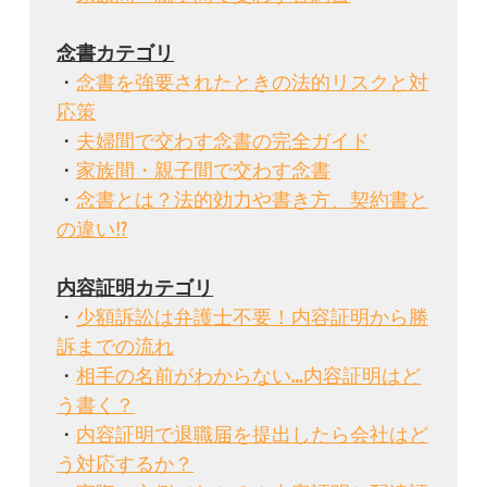
・
念書を強要されたときの法的リスクと対
応策
・
夫婦間で交わす念書の完全ガイド
・
家族間・親子間で交わす念書
・
念書とは？法的効力や書き方、契約書と
の違い⁉
・
少額訴訟は弁護士不要！内容証明から勝
訴までの流れ
・
相手の名前がわからない…内容証明はど
う書く？
・
内容証明で退職届を提出したら会社はど
う対応するか？