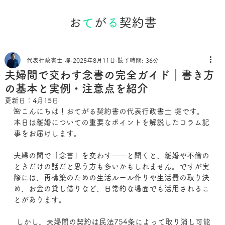
お
て
が
る
契約書
代表行政書士 堤
2025年8月11日
読了時間: 36分
夫婦間で交わす念書の完全ガイド｜書き方
の基本と実例・注意点を紹介
更新日：
4月15日
🌺こんにちは！おてがる契約書の代表行政書士 堤です。
本日は離婚についての重要なポイントを解説したコラム記
事をお届けします。
夫婦の間で「念書」を交わす――と聞くと、離婚や不倫の
ときだけの話だと思う方も多いかもしれません。ですが実
際には、再構築のための生活ルール作りや生活費の取り決
め、お金の貸し借りなど、日常的な場面でも活用されるこ
とがあります。
 しかし、夫婦間の契約は民法754条によって取り消し可能