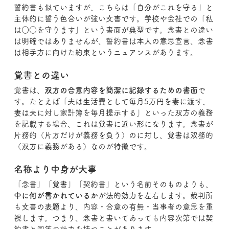
誓約書も似ていますが、こちらは「自分がこれを守る」と
主体的に誓う色合いが強い文書です。学校や会社での「私
は○○を守ります」という書面が典型です。念書との違い
は明確ではありませんが、誓約書は本人の意思宣言、念書
は相手方に向けた約束というニュアンスがあります。
覚書との違い
覚書は、
双方の合意内容を簡潔に記録するための書面
で
す。たとえば「夫は生活費として毎月5万円を妻に渡す、
妻は夫に対し家計簿を毎月提示する」といった双方の義務
を記載する場合、これは覚書に近い形になります。念書が
片務的（片方だけが義務を負う）のに対し、覚書は双務的
（双方に義務がある）なのが特徴です。
名称より中身が大事
「念書」「覚書」「契約書」という名前そのものよりも、
中に何が書かれているか
が法的効力を左右します。裁判所
も文書の表題より、内容・合意の有無・当事者の意思を重
視します。つまり、念書と書いてあっても内容次第では契