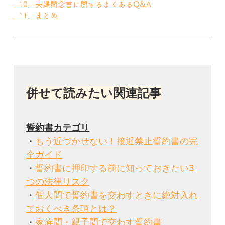
  10．夫婦間念書に関するよくあるQ&A
  11．まとめ
併せて読みたい関連記事
・
もう近づかせない！接近禁止誓約書の完
全ガイド
・
誓約書に押印する前に知っておきたい3
つの法律リスク
・
個人間で誓約書を交わすときに絶対入れ
ておくべき条項とは？
・
家族間・親子間で交わす誓約書