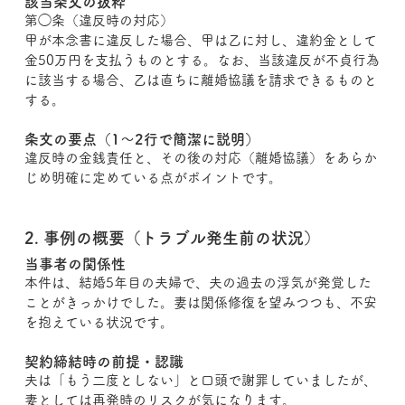
該当条文の抜粋
第◯条（違反時の対応）
甲が本念書に違反した場合、甲は乙に対し、違約金として
金50万円を支払うものとする。なお、当該違反が不貞行為
に該当する場合、乙は直ちに離婚協議を請求できるものと
する。
条文の要点（1〜2行で簡潔に説明）
違反時の金銭責任と、その後の対応（離婚協議）をあらか
じめ明確に定めている点がポイントです。
2. 事例の概要（トラブル発生前の状況）
当事者の関係性
本件は、結婚5年目の夫婦で、夫の過去の浮気が発覚した
ことがきっかけでした。妻は関係修復を望みつつも、不安
を抱えている状況です。
契約締結時の前提・認識
夫は「もう二度としない」と口頭で謝罪していましたが、
妻としては再発時のリスクが気になります。