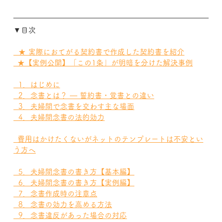
▼目次
  ★ 実際におてがる契約書で作成した契約書を紹介
  ★【実例公開】「この1条」が明暗を分けた解決事例
  1．はじめに
  2．念書とは？ — 誓約書・覚書との違い
  3．夫婦間で念書を交わす主な場面
  4．夫婦間念書の法的効力
  費用はかけたくないがネットのテンプレートは不安とい
う方へ
  5．夫婦間念書の書き方【基本編】
  6．夫婦間念書の書き方【実例編】
  7．念書作成時の注意点
  8．念書の効力を高める方法
  9．念書違反があった場合の対応