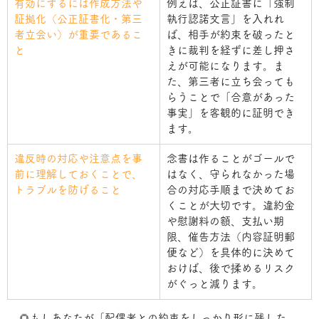
有効にするには作成方法や
例えば、公正証書に「強制
証拠化（公正証書化・第三
執行認諾文言」を入れれ
者立会い）が重要であるこ
ば、相手が約束を破ったと
と
きに裁判を経ずに差し押さ
えが可能になります。ま
た、第三者に立ち会っても
らうことで「合意があった
事実」を客観的に証明でき
ます。
違反時の対応や注意点を事
念書は作ることがゴールで
前に理解しておくことで、
はなく、守られなかった場
トラブルを防げること
合の対応手順まで決めてお
くことが大切です。違約金
や慰謝料の額、支払い期
限、催告方法（内容証明郵
便など）を具体的に決めて
おけば、後で揉めるリスク
がぐっと減ります。
🌻もしあなたが「配偶者との約束をしっかり形に残した