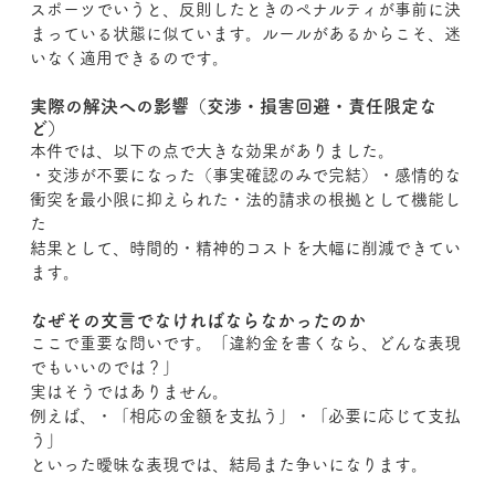
スポーツでいうと、反則したときのペナルティが事前に決
まっている状態に似ています。ルールがあるからこそ、迷
いなく適用できるのです。
実際の解決への影響（交渉・損害回避・責任限定な
ど）
本件では、以下の点で大きな効果がありました。
・交渉が不要になった（事実確認のみで完結）・感情的な
衝突を最小限に抑えられた・法的請求の根拠として機能し
た
結果として、時間的・精神的コストを大幅に削減できてい
ます。
なぜその文言でなければならなかったのか
ここで重要な問いです。「違約金を書くなら、どんな表現
でもいいのでは？」
実はそうではありません。
例えば、・「相応の金額を支払う」・「必要に応じて支払
う」
といった曖昧な表現では、結局また争いになります。