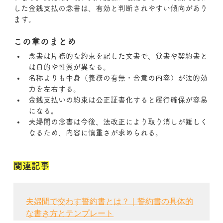
した金銭支払の念書は、有効と判断されやすい傾向があり
ます。
この章のまとめ
念書は片務的な約束を記した文書で、覚書や契約書と
は目的や性質が異なる。
名称よりも中身（義務の有無・合意の内容）が法的効
力を左右する。
金銭支払いの約束は公正証書化すると履行確保が容易
になる。
夫婦間の念書は今後、法改正により取り消しが難しく
なるため、内容に慎重さが求められる。
関連記事
夫婦間で交わす誓約書とは？｜誓約書の具体的
な書き方とテンプレート