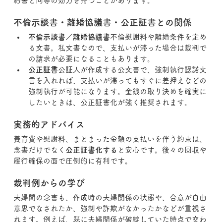
約書と同等の効力を持つことがあります。
不倫示談書・離婚協議書・公正証書との関係
不倫示談書／離婚協議書
不倫慰謝料や離婚条件を定め
る文書。私文書なので、支払いが滞った場合は裁判で
の請求が必要になることもあります。
公正証書
公証人が作成する公文書で、強制執行認諾文
言を入れれば、支払いが滞ってもすぐに差押えなどの
強制執行が可能になります。金銭の取り決めを確実に
したいときは、公正証書化が強く推奨されます。
実務的アドバイス
養育費や慰謝料、まとまった金額の支払いを伴う約束は、
念書だけでなく
公正証書化する
と安心です。後々の回収や
履行確保の面で圧倒的に有利です。
裁判例からの学び
夫婦間の念書も、作成時の夫婦関係の状態や、合意が自由
意思でなされたか、強制や詐欺がなかったかなどが重視さ
れます。例えば、既に夫婦関係が破綻していた時点で交わ