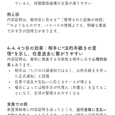
ていると、信頼関係破壊の主張が通りやすい
例え話
内容証明は、裁判官に見せる**「整理された証拠の地図」
**のようなものです。バラバラの情報よりも、明確な書面
で示す方が説得力があります。
4-4. 4つ目の効果：相手に“法的手続きの覚
悟”を示し、任意退去に繋がりやすい
内容証明は、裁判に発展する可能性を相手に示す
心理的効
果
もあります。
相手は「ただの口頭通知ではなく、公的手続きを伴っ
た正式通知」と認識
任意で退去や支払いに応じるケースが増える
場合によっては相手方が代理人（弁護士）を立てるこ
とになり、交渉が整理されやすくなる
実務での例
家賃滞納者に内容証明を送ったところ、
送付直後に支払い