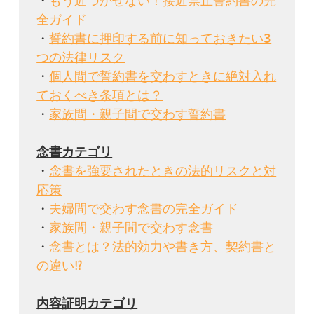
・
もう近づかせない！接近禁止誓約書の完
全ガイド
・
誓約書に押印する前に知っておきたい3
つの法律リスク
・
個人間で誓約書を交わすときに絶対入れ
ておくべき条項とは？
・
家族間・親子間で交わす誓約書
・
念書を強要されたときの法的リスクと対
応策
・
夫婦間で交わす念書の完全ガイド
・
家族間・親子間で交わす念書
・
念書とは？法的効力や書き方、契約書と
の違い⁉