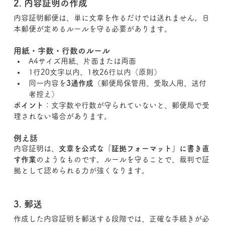
2. 内容証明の作成
内容証明郵便は、単に文章を作るだけでは送れません。日
本郵便が定めるルールを守る必要があります。
用紙・字数・行数のルール
A4サイズ用紙、片面または両面
1行20文字以内、1枚26行以内（原則）
同一内容を
3通作成
（郵便局保管用、受取人用、送付
者控え）
ポイント
：文字数や行数が守られていないと、郵便局で受
理されない場合があります。
例え話
内容証明は、
文章を公式な「証拠フォーマット」に書き直
す作業
のようなものです。ルールを守ることで、裁判で証
拠として認められる力が強くなります。
3. 郵送
作成した内容証明を郵送する段階では、正確な手続きが必