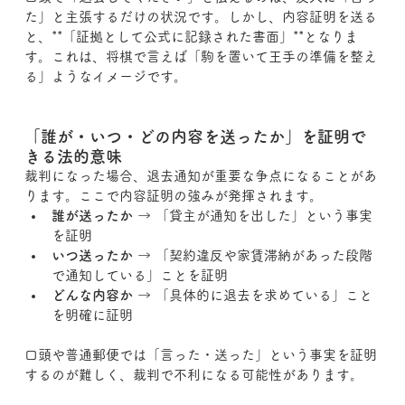
た」と主張するだけの状況です。しかし、内容証明を送る
と、**「証拠として公式に記録された書面」**となりま
す。これは、将棋で言えば「駒を置いて王手の準備を整え
る」ようなイメージです。
「誰が・いつ・どの内容を送ったか」を証明で
きる法的意味
裁判になった場合、退去通知が重要な争点になることがあ
ります。ここで内容証明の強みが発揮されます。
誰が送ったか
 → 「貸主が通知を出した」という事実
を証明
いつ送ったか
 → 「契約違反や家賃滞納があった段階
で通知している」ことを証明
どんな内容か
 → 「具体的に退去を求めている」こと
を明確に証明
口頭や普通郵便では「言った・送った」という事実を証明
するのが難しく、裁判で不利になる可能性があります。