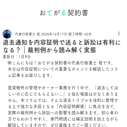
お
て
が
る
契約書
代表行政書士 堤
2025年12月17日
読了時間: 42分
退去通知を内容証明で送ると訴訟は有利に
なる？｜裁判例から読み解く実態
更新日：
1月9日
🌺こんにちは！おてがる契約書の代表行政書士 堤です。
本日は内容証明についての重要なポイントを解説したコラ
ム記事をお届けします。
賃貸物件の管理やオーナー業務を行う中で、「退去してほ
しいのに応じてもらえない…」と悩む場面は少なくありま
せん。本コラムでは、そんな退去トラブルを法的に整理す
る上で強力な手段となる「内容証明郵便」に焦点を当て、
実際の裁判例から訴訟への影響を読み解きます。初心者の
方でもわかりやすく、専門用語には補足説明を加えながら
解説していますので、ぜひ最後までご一読ください。