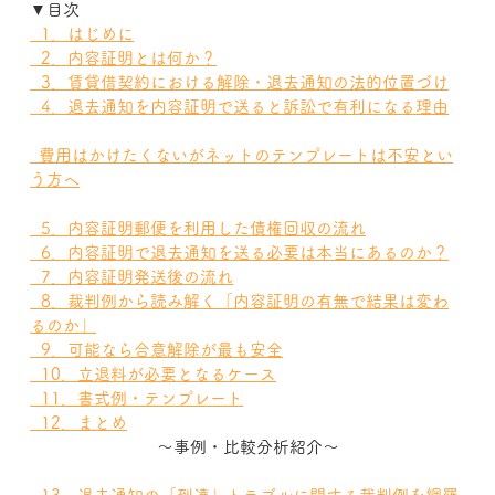
▼目次
  1．はじめに
  2．内容証明とは何か？
  3．賃貸借契約における解除・退去通知の法的位置づけ
  4．退去通知を内容証明で送ると訴訟で有利になる理由
  費用はかけたくないがネットのテンプレートは不安とい
う方へ
  5．内容証明郵便を利用した債権回収の流れ
  6．内容証明で退去通知を送る必要は本当にあるのか？
  7．内容証明発送後の流れ
  8．裁判例から読み解く「内容証明の有無で結果は変わ
るのか」
  9．可能なら合意解除が最も安全
  10．立退料が必要となるケース
  11．書式例・テンプレート
  12．まとめ
～事例・比較分析紹介～