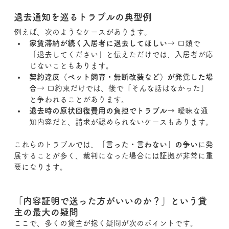
退去通知を巡るトラブルの典型例
例えば、次のようなケースがあります。
家賃滞納が続く入居者に退去してほしい
→ 口頭で
「退去してください」と伝えただけでは、入居者が応
じないこともあります。
契約違反（ペット飼育・無断改装など）が発覚した場
合
→ 口約束だけでは、後で「そんな話はなかった」
と争われることがあります。
退去時の原状回復費用の負担でトラブル
→ 曖昧な通
知内容だと、請求が認められないケースもあります。
これらのトラブルでは、
「言った・言わない」の争い
に発
展することが多く、裁判になった場合には証拠が非常に重
要になります。
「内容証明で送った方がいいのか？」という貸
主の最大の疑問
ここで、多くの貸主が抱く疑問が次のポイントです。