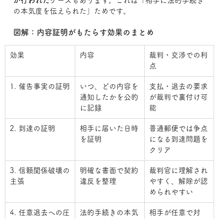
が行われた
ケースもあります。これは「相手に法的手続き
の本気度を伝えられた」ためです。
図解：内容証明がもたらす効果のまとめ
効果
内容
裁判・交渉での利
点
1. 催告事実の証明
いつ、どの内容を
支払・退去の要求
通知したかを公的
が裁判で裏付け可
に記録
能
2. 到達の証明
相手に届いた日時
普通郵便では争点
を証明
になる到達問題を
クリア
3. 信頼関係破壊の
明確な書面で契約
裁判官に理解され
主張
違反を整理
やすく、解除が認
められやすい
4. 任意退去への圧
法的手続きの本気
相手が任意で対