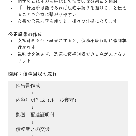
相手の支払能力を確認して現実的な分割案を検討
「一括返済可能であれば法的手続きを避ける」と伝え
ることで合意に繋がりやすい
文書で合意内容を残すと、後々の証拠になります
公正証書の作成
支払計画を公正証書にすると、債務不履行時に
強制執
行
が可能
裁判所を通さず、迅速に債権回収できる点が大きなメ
リット
図解：債権回収の流れ
催告書作成

     ↓

内容証明作成（ルール遵守）

     ↓

郵送（配達証明付）

     ↓

債務者との交渉
