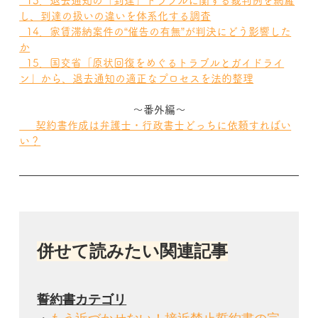
  13．退去通知の「到達」トラブルに関する裁判例を網羅
し、到達の扱いの違いを体系化する調査
  14．家賃滞納案件の“催告の有無”が判決にどう影響した
か
  15．国交省「原状回復をめぐるトラブルとガイドライ
ン」から、退去通知の適正なプロセスを法的整理
～番外編～
  　契約書作成は弁護士・行政書士どっちに依頼すればい
い？
併せて読みたい関連記事