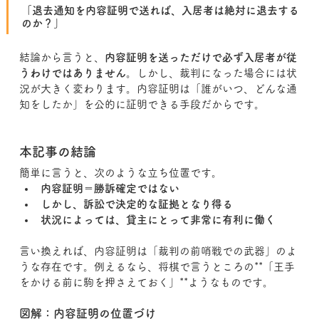
「退去通知を内容証明で送れば、入居者は絶対に退去する
のか？」
結論から言うと、
内容証明を送っただけで必ず入居者が従
うわけではありません
。しかし、裁判になった場合には状
況が大きく変わります。内容証明は「誰がいつ、どんな通
知をしたか」を公的に証明できる手段だからです。
本記事の結論
簡単に言うと、次のような立ち位置です。
内容証明＝勝訴確定ではない
しかし、訴訟で決定的な証拠となり得る
状況によっては、貸主にとって非常に有利に働く
言い換えれば、内容証明は「裁判の前哨戦での武器」のよ
うな存在です。例えるなら、将棋で言うところの**「王手
をかける前に駒を押さえておく」**ようなものです。
図解：内容証明の位置づけ