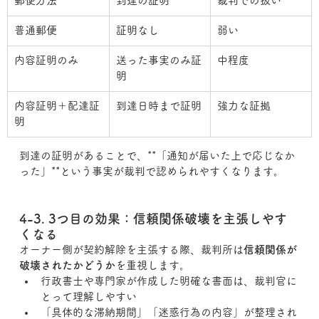
郵便方法
到達の証明
裁判での扱い
普通郵便
証明なし
弱い
内容証明のみ
送った事実のみ証
中程度
明
内容証明＋配達証
到達日時まで証明
強力な証拠
明
到達の証明があることで、**「通知が届いた上で応じなか
った」**という事実が裁判で認められやすくなります。
4-3. 3つ目の効果：信頼関係破壊を主張しやす
くなる
オーナー側が契約解除を主張する際、裁判所は
信頼関係が
破壊されたかどうか
を重視します。
行政書士や専門家が作成した明確な書面は、裁判官に
とって理解しやすい
「具体的な滞納期間」「迷惑行為の内容」が整理され