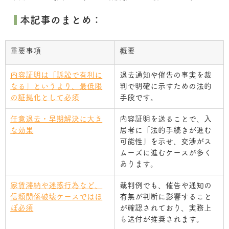
 本記事のまとめ：
重要事項
概要
内容証明は「訴訟で有利に
退去通知や催告の事実を裁
なる」というより、最低限
判で明確に示すための法的
の証拠化として必須
手段です。
任意退去・早期解決に大き
内容証明を送ることで、入
な効果
居者に「法的手続きが進む
可能性」を示せ、交渉がス
ムーズに進むケースが多く
あります。
家賃滞納や迷惑行為など、
裁判例でも、催告や通知の
信頼関係破壊ケースではほ
有無が判断に影響すること
ぼ必須
が確認されており、実務上
も送付が推奨されます。