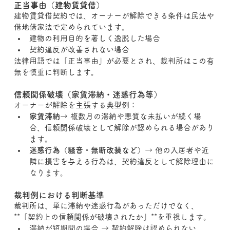
正当事由（建物賃貸借）
建物賃貸借契約では、オーナーが解除できる条件は民法や
借地借家法で定められています。
建物の利用目的を著しく逸脱した場合
契約違反が改善されない場合
法律用語では「正当事由」が必要とされ、裁判所はこの有
無を慎重に判断します。
信頼関係破壊（家賃滞納・迷惑行為等）
オーナーが解除を主張する典型例：
家賃滞納
→ 複数月の滞納や悪質な未払いが続く場
合、信頼関係破壊として解除が認められる場合があり
ます。
迷惑行為（騒音・無断改装など）
→ 他の入居者や近
隣に損害を与える行為は、契約違反として解除理由に
なります。
裁判例における判断基準
裁判所は、単に滞納や迷惑行為があっただけでなく、
**「契約上の信頼関係が破壊されたか」**を重視します。
滞納が短期間の場合 → 契約解除は認められない