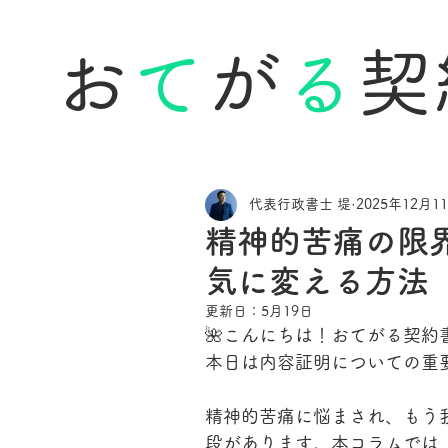
お
て
が
る
契
代表行政書士 堤
2025年12月1
精神的苦痛の限
気に変える方法
更新日：
5月19日
🌺こんにちは！おてがる契約
本日は内容証明についての重
精神的苦痛に悩まされ、もう
段があります。本コラムでは