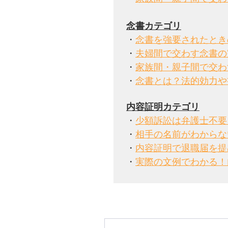
念書カテゴリ
・
念書を強要されたとき
・
夫婦間で交わす念書の
・
家族間・親子間で交わ
・
念書とは？法的効力や
・
少額訴訟は弁護士不要
・
相手の名前がわからな
・
内容証明で退職届を提
・
実際の文例でわかる！