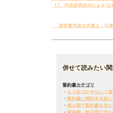
  17．内容証明送付による“
  　契約書作成は弁護士・行
併せて読みたい関
誓約書カテゴリ
・
もう近づかせない！接
・
誓約書に押印する前に
・
個人間で誓約書を交わ
・
家族間・親子間で交わ