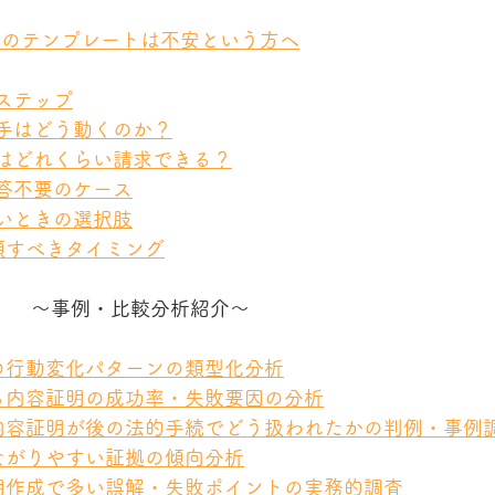
トのテンプレートは不安という方へ
るステップ
相手はどう動くのか？
料はどれくらい請求できる？
返答不要のケース
ないときの選択肢
依頼すべきタイミング
～事例・比較分析紹介～
手の行動変化パターンの類型化分析
する内容証明の成功率・失敗要因の分析
た内容証明が後の法的手続でどう扱われたかの判例・事例
つながりやすい証拠の傾向分析
証明作成で多い誤解・失敗ポイントの実務的調査