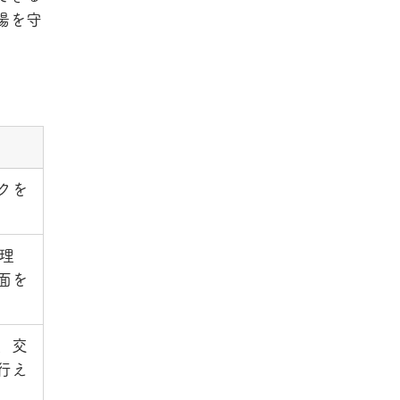
場を守
クを
理
面を
、交
行え