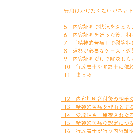
  費用はかけたくないがネッ
  5．内容証明で状況を変え
  6．内容証明を送った後、
  7．「精神的苦痛」で慰謝
  8．返答が必要なケース・
  9．内容証明だけで解決し
  10．行政書士や弁護士に
  11．まとめ
  12．内容証明送付後の相
  13．精神的苦痛を理由と
  14．受取拒否・無視され
  15．精神的苦痛の認定に
  16．行政書士が行う内容