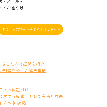
話・メールを
ードが速く最
‘‘おてがる契約書‘‘webサイトはこちら≫
で作成した内容証明を紹介
」が明暗を分けた解決事例
法律上の位置づけ
痛に対する反撃」として有効な理由
するべき“証拠”