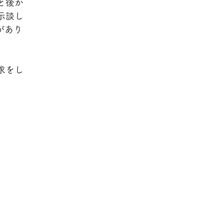
と後か
示談し
があり
求をし
。