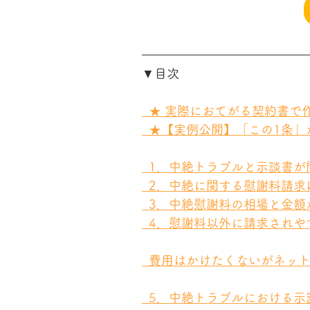
▼目次
  ★ 実際におてがる契約書
  ★【実例公開】「この1条
  1．中絶トラブルと示談書
  2．中絶に関する慰謝料請
  3．中絶慰謝料の相場と金
  4．慰謝料以外に請求され
  費用はかけたくないがネッ
  5．中絶トラブルにおける