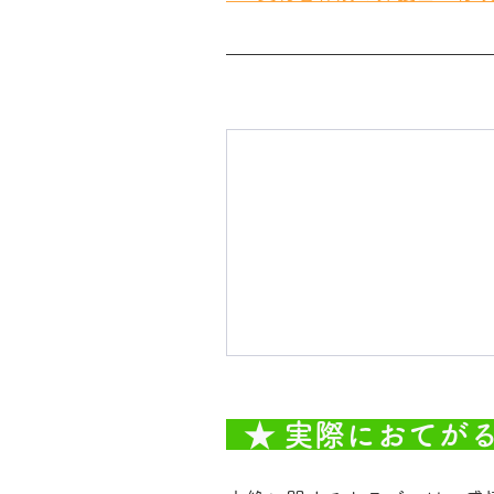
  ★ 実際におて