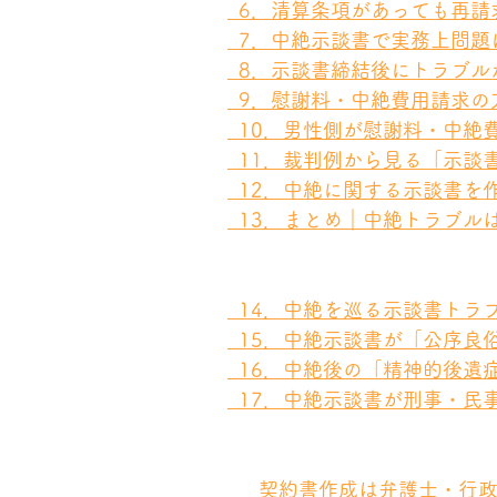
  6．清算条項があっても再
  7．中絶示談書で実務上問
  8．示談書締結後にトラブ
  9．慰謝料・中絶費用請求
  10．男性側が慰謝料・中
  11．裁判例から見る「示
  12．中絶に関する示談書
  13．まとめ｜中絶トラブ
  14．中絶を巡る示談書ト
  15．中絶示談書が「公序
  16．中絶後の「精神的後
  17．中絶示談書が刑事・
  　契約書作成は弁護士・行