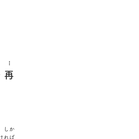
・再
。しか
ければ