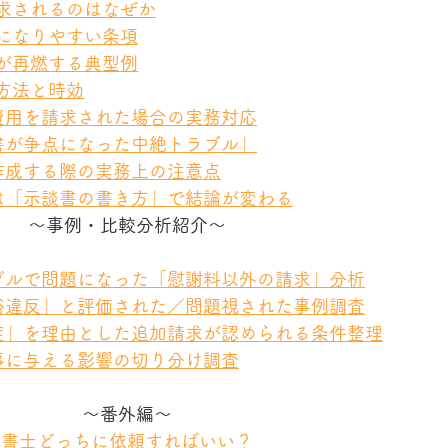
請求されるのはなぜか
題になりやすい条項
ルが再燃する典型例
の方法と時効
絶費用を請求された場合の実務対応
談書が争点になった中絶トラブル」
を作成する際の実務上の注意点
ルは「示談書の書き方」で結論が変わる
～事例・比較分析紹介～
ラブルで問題になった「慰謝料以外の請求」分析
良俗違反」と評価された／問題視された事例調査
遺症」を理由とした追加請求が認められる条件整理
民事に与える影響の切り分け調査
～番外編～
政書士どっちに依頼すればいい？