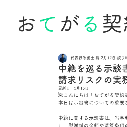
お
て
が
る
契
代表行政書士 堤
2月12日
読了時
中絶を巡る示談
請求リスクの実
更新日：
5月15日
🌺こんにちは！おてがる契約
本日は示談書についての重要
中絶に関する示談書は、当事
し、慰謝料の金額や清算条項