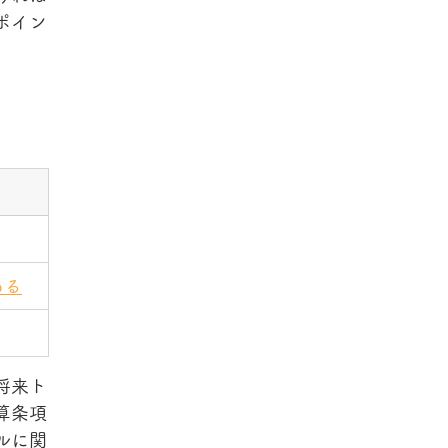
ポイン
ある
将来ト
算条項
ルに関