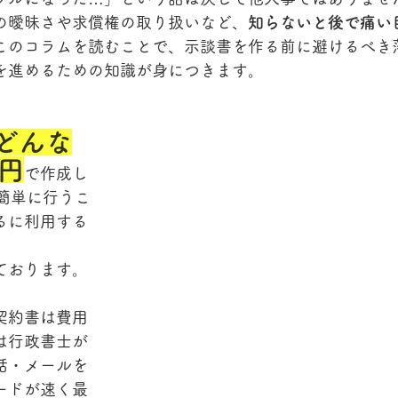
の曖昧さや求償権の取り扱いなど、
知らないと後で痛い
このコラムを読むことで、示談書を作る前に避けるべき
を進めるための知識が身につきます。
どんな
円
で作成し
で簡単に行うこ
るに利用する
ております。
契約書は費用
は行政書士が
話・メールを
ードが速く最