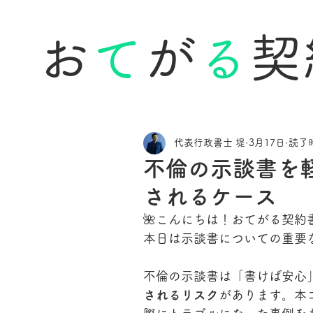
お
て
が
る
契
代表行政書士 堤
3月17日
読了時
不倫の示談書を
されるケース
🌺こんにちは！おてがる契約
本日は示談書についての重要
不倫の示談書は「書けば安心
されるリスク
があります。本