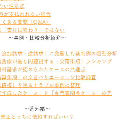
けたい注意点
謝料が支払われない場合
よくある質問（Q&A）
書は「書けば終わり」ではない
～事例・比較分析紹介～
で「追加請求・逆請求」に発展した裁判例の類型分析
で実務家が最も問題視する「欠落条項」ランキング
慰謝料請求が認められたケースの共通点
「清算条項」の文言バリエーション比較調査
「求償権」を巡るトラブル事例の整理
分で作成したケース」と「専門家関与ケース」の差
～番外編～
政書士どっちに依頼すればいい？