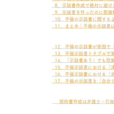
  8．示談書作成で絶対に避
  9．示談書を作ったのに慰
  10．不倫の示談書に関する
  11．まとめ｜不倫の示談
  12．不倫の示談書が原因
  13．不倫示談書トラブル
  14．「示談書あり」でも
  15．不倫示談書における
  16．不倫示談書における
  17．不倫の示談書を「自
  　契約書作成は弁護士・行