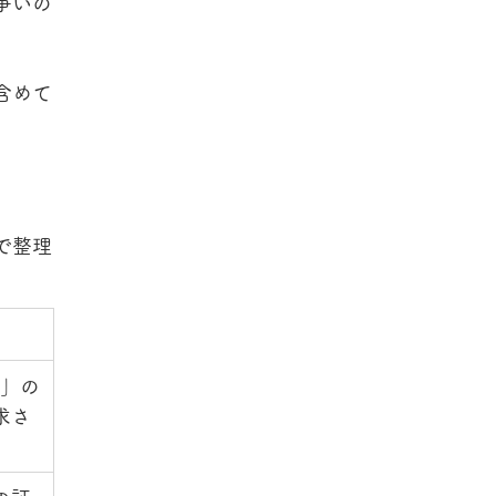
争いの
含めて
で整理
い」の
求さ