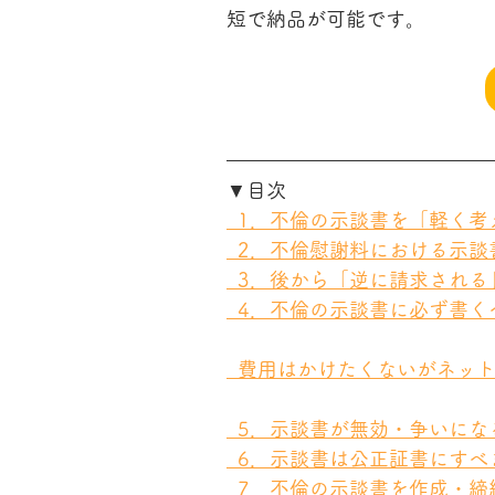
短で納品が可能です。
▼目次
  1．不倫の示談書を「軽く
  2．不倫慰謝料における示
  3．後から「逆に請求され
  4．不倫の示談書に必ず書
  費用はかけたくないがネッ
  5．示談書が無効・争いに
  6．示談書は公正証書にすべ
  7．不倫の示談書を作成・