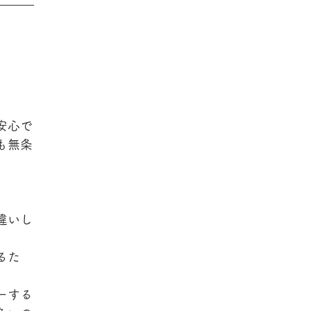
安心で
も無条
違いし
るた
ーする