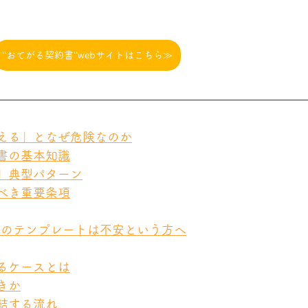
‘‘おてがる契約書‘‘webサイトはこちら≫
考える」となぜ危険なのか
談書の基本知識
る」典型パターン
くべき重要条項
トのテンプレートは不安という方へ
なるケースとは
きか
締結する流れ