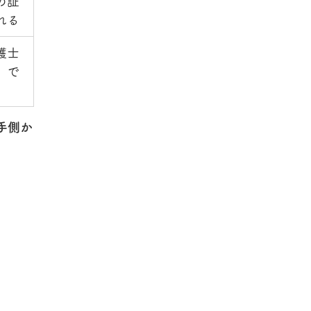
の証
れる
護士
）で
手側か