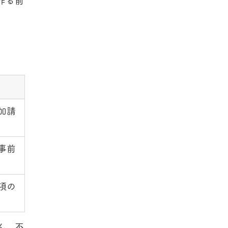
作る前
加請
事前
項の
ん。不