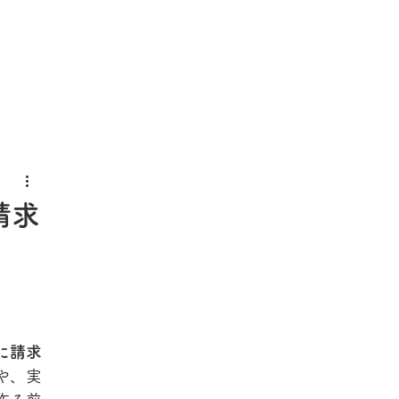
請求
に請求
や、実