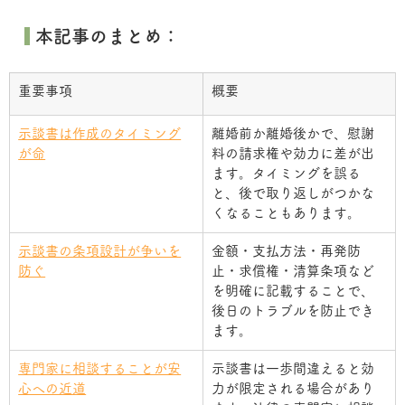
 本記事のまとめ：
重要事項
概要
示談書は作成のタイミング
離婚前か離婚後かで、慰謝
が命
料の請求権や効力に差が出
ます。タイミングを誤る
と、後で取り返しがつかな
くなることもあります。
示談書の条項設計が争いを
金額・支払方法・再発防
防ぐ
止・求償権・清算条項など
を明確に記載することで、
後日のトラブルを防止でき
ます。
専門家に相談することが安
示談書は一歩間違えると効
心への近道
力が限定される場合があり