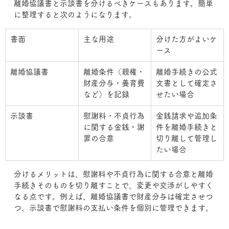
離婚協議書と示談書を分けるべきケースもあります。簡単
に整理すると次のようになります。
書面
主な用途
分けた方がよいケ
ース
離婚協議書
離婚条件（親権・
離婚手続きの公式
財産分与・養育費
文書として確定さ
など）を記録
せたい場合
示談書
慰謝料・不貞行為
金銭請求や追加条
に関する金銭・謝
件を離婚手続きと
罪の合意
切り離して管理し
たい場合
分けるメリットは、慰謝料や不貞行為に関する合意と離婚
手続きそのものを切り離すことで、変更や交渉がしやすく
なる点です。例えば、離婚協議書で財産分与は確定させつ
つ、示談書で慰謝料の支払い条件を個別に管理できます。