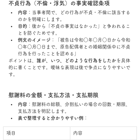
不貞行為（不倫・浮気）の事実確認条項
内容
：当事者間で、どの行為が不貞・不倫に該当する
のかを明確にします。
目的
：後から「不貞の事実はなかった」と争われるこ
とを防ぐためです。
例文のイメージ
：「被告は令和○年○月○日から令和
○年○月○日まで、原告配偶者との婚姻関係中に不貞
行為を行ったことを認める」
ポイントは、
誰が、いつ、どのような行為をしたか
を具体
的に書くことです。曖昧な表現は後で争点になりやすいで
す。
慰謝料の金額・支払方法・支払期限
内容
：慰謝料の総額、分割払いの場合の回数・期限、
支払方法を明記します。
表で整理すると分かりやすい例
：
項目
内容