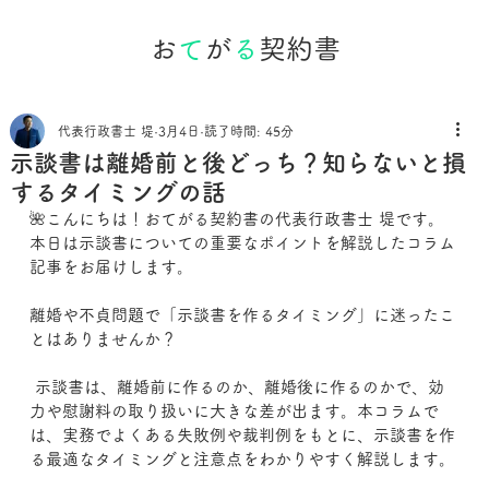
お
て
が
る
契約書
代表行政書士 堤
3月4日
読了時間: 45分
示談書は離婚前と後どっち？知らないと損
するタイミングの話
🌺こんにちは！おてがる契約書の代表行政書士 堤です。
本日は示談書についての重要なポイントを解説したコラム
記事をお届けします。
離婚や不貞問題で「示談書を作るタイミング」に迷ったこ
とはありませんか？
 示談書は、離婚前に作るのか、離婚後に作るのかで、効
力や慰謝料の取り扱いに大きな差が出ます。本コラムで
は、実務でよくある失敗例や裁判例をもとに、示談書を作
る最適なタイミングと注意点をわかりやすく解説します。