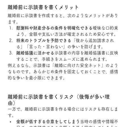
離婚前に示談書を書くメリット
離婚前に示談書を作成すると、次のようなメリットがあり
ます。
慰謝料や財産分与の条件を明確化できる
曖昧な口約束
より、金額や支払い方法が確定されるため安心です。
将来のトラブルを予防できる
「後から追加請求され
る」「言った・言わない」の争いを防げます。
離婚協議に活かせる
示談書の内容を離婚協議書に反映
することで、手続きをスムーズに進められます。
例えるなら、示談書は「離婚に向けた安全ネット」のよう
なものです。あらかじめ条件を固定しておくことで、感情
的な争いを最小限にできます。
離婚前に示談書を書くリスク（後悔が多い理
由）
一方で、離婚前に示談書を作る場合にはリスクも存在しま
す。
金額が低すぎる合意をしてしまう
当時の感情や情報不