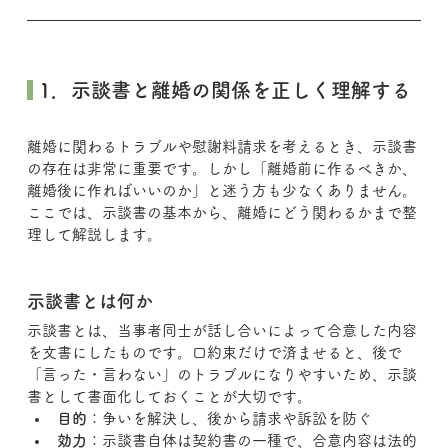
 1．示談書と離婚の関係を正しく理解する
離婚に関わるトラブルや慰謝料請求を考えるとき、示談書
の存在は非常に重要です。しかし「離婚前に作るべきか、
離婚後に作ればいいのか」と迷う方も少なくありません。
ここでは、示談書の基本から、離婚にどう関わるかまで整
理して解説します。
示談書とは何か
示談書とは、当事者同士が話し合いによって合意した内容
を文書にしたものです。口約束だけで済ませると、後で
「言った・言わない」のトラブルになりやすいため、示談
書として書面化しておくことが大切です。
目的
：争いを解決し、後から請求や訴訟を防ぐ
効力
：示談書自体は契約書の一種で、合意内容は法的