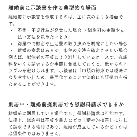
離婚前に示談書を作る典型的な場面
離婚前に示談書を作成するのは、主に次のような場面で
す。
不倫・不貞行為が発覚した場合→ 慰謝料の金額や支
払い方法を決めたいとき
別居中で財産や生活費の取り決めを明確にしたい場合
離婚の意思はあるが、条件の交渉を確定させたい場合
例えば、配偶者の不貞により別居しているケースで、慰謝
料をいくら請求するか事前に合意しておくと、後からのト
ラブルを避けられます。示談書は「口頭の約束では曖昧に
なりやすい」ため、書面化することで法的にも証拠力を持
たせることができます。
別居中・離婚前提別居でも慰謝料請求できるか
離婚前に別居している場合でも、慰謝料請求は可能です。
法律上、慰謝料は不貞や暴力などの「精神的損害」に対し
て請求できる権利であり、離婚が成立しているかどうかは
必須条件ではありません。