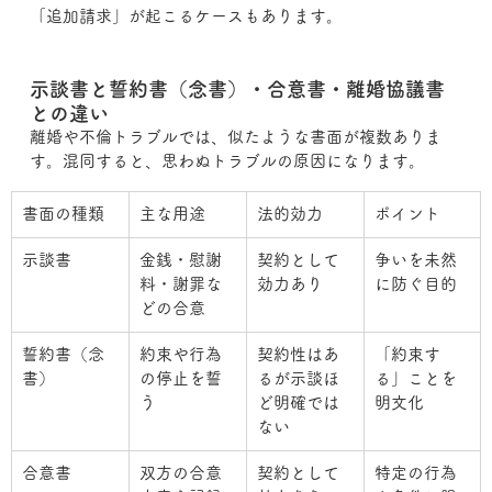
「追加請求」が起こるケースもあります。
示談書と誓約書（念書）・合意書・離婚協議書
との違い
離婚や不倫トラブルでは、似たような書面が複数ありま
す。混同すると、思わぬトラブルの原因になります。
書面の種類
主な用途
法的効力
ポイント
示談書
金銭・慰謝
契約として
争いを未然
料・謝罪な
効力あり
に防ぐ目的
どの合意
誓約書（念
約束や行為
契約性はあ
「約束す
書）
の停止を誓
るが示談ほ
る」ことを
う
ど明確では
明文化
ない
合意書
双方の合意
契約として
特定の行為