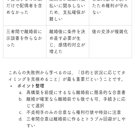
だけで配偶者を含
払いに関与しない
たため権利が守れ
めなかった
ため、支払確保が
ない
難しい
三者間で離婚前に
離婚後に条件を決
後の交渉が複雑化
示談書を作らなか
め直す必要が生
った
じ、感情的対立が
増えた
これらの失敗例から学べるのは、「目的と状況に応じてタ
イミングを見極めること」が最も重要だということです。
ポイント整理
再構築を前提にするなら離婚前に簡易的な合意書
離婚が確実なら離婚前でも後でも可、手続きに応
じて選択
不貞相手のみの合意なら権利行使や時効に注意
三者間合意は離婚前に作るとトラブル回避がしや
すい