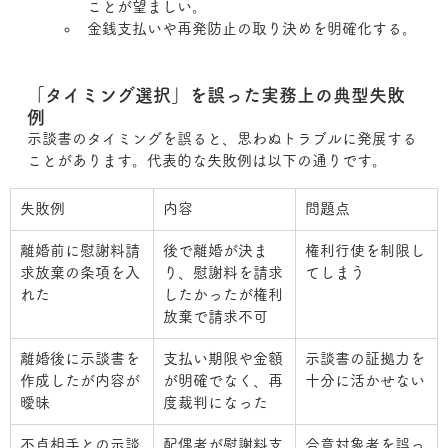
ことが望ましい。
金銭支払いや再発防止の取り決めを明確化する。
「タイミング選択」を誤った実務上の典型失敗
例
示談書のタイミングを誤ると、思わぬトラブルに発展する
ことがあります。代表的な失敗例は以下の通りです。
失敗例
内容
問題点
離婚前に慰謝料請
後で離婚が決ま
権利行使を制限し
求放棄の条項を入
り、慰謝料を請求
てしまう
れた
したかったが権利
放棄で請求不可
離婚後に示談書を
支払い期限や金額
示談書の証拠力を
作成したが内容が
が明確でなく、再
十分に活かせない
曖昧
度裁判になった
不貞相手との示談
配偶者が慰謝料支
合意対象者を誤っ