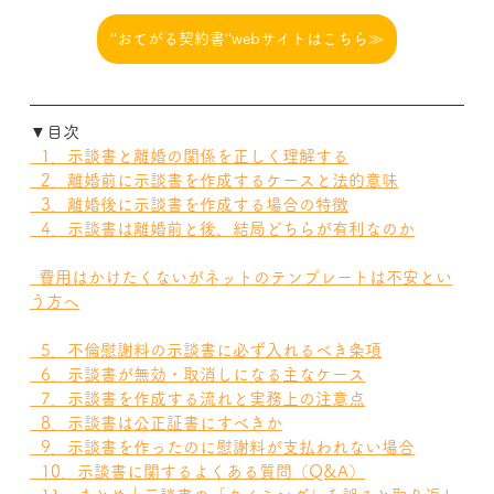
‘‘おてがる契約書‘‘webサイトはこちら≫
▼目次
  1．示談書と離婚の関係を正しく理解する
  2．離婚前に示談書を作成するケースと法的意味
  3．離婚後に示談書を作成する場合の特徴
  4．示談書は離婚前と後、結局どちらが有利なのか
  費用はかけたくないがネットのテンプレートは不安とい
う方へ
  5．不倫慰謝料の示談書に必ず入れるべき条項
  6．示談書が無効・取消しになる主なケース
  7．示談書を作成する流れと実務上の注意点
  8．示談書は公正証書にすべきか
  9．示談書を作ったのに慰謝料が支払われない場合
  10．示談書に関するよくある質問（Q&A）