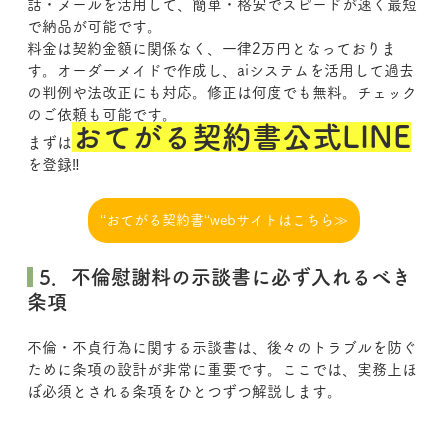
話・メールを活用して、簡単・格安でスピードが速く最短
で納品が可能です。
料金は契約金額に関係なく、一律2万円となっておりま
す。オーダーメイドで作成し、aiシステムを活用して過去
の判例や法改正にも対応。修正は何度でも無料。チェック
のご依頼も可能です。
おてがる契約書公式LINE
まずは
を登録‼
‘‘おてがる契約書‘‘webサイトはこちら≫
 5．不倫慰謝料の示談書に必ず入れるべき
条項
不倫・不貞行為に関する示談書は、後々のトラブルを防ぐ
ために条項の設計が非常に重要です。ここでは、実務上ほ
ぼ必須とされる条項をひとつずつ解説します。