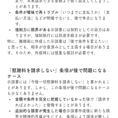
足で、本来請求できる金額より低く設定してしまうこ
とがあります。
条件が曖昧で再トラブル
「いつまでに支払うか」「支
払い方法」などが明確でないと、後で争点になりま
す。
強制力に限界がある
示談書には契約としての効力はあ
りますが、強制執行には別途手続きが必要です。
特に、離婚前に作成した示談書は「後で条件を変えたい」
と思っても、相手が合意済みとして主張する場合がありま
す。そのため、作成時には慎重な検討が必要です。
「慰謝料を請求しない」条項が後で問題になる
ケース
示談書には「今後一切慰謝料を請求しない」と書かれるこ
とがあります。しかし、この条項が後で問題になるケース
も少なくありません。
金額や条件を完全に把握していなかった
後で「請求す
ればよかった」と後悔することがあります。
追加的な損害が発生した場合
示談書作成後に新たな損
害や精神的苦痛が生じても、条項により請求が難しく