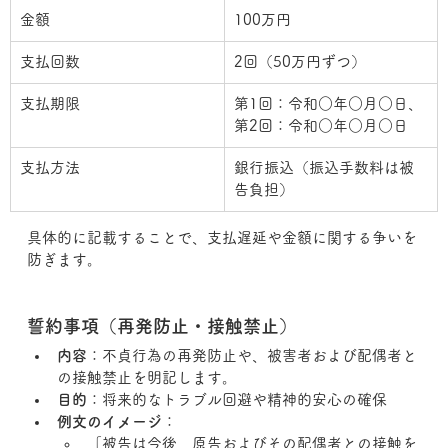
金額
100万円
支払回数
2回（50万円ずつ）
支払期限
第1回：令和○年○月○日、
第2回：令和○年○月○日
支払方法
銀行振込（振込手数料は被
告負担）
具体的に記載することで、支払遅延や金額に関する争いを
防ぎます。
誓約事項（再発防止・接触禁止）
内容
：不貞行為の再発防止や、被害者および配偶者と
の接触禁止を明記します。
目的
：将来的なトラブル回避や精神的安心の確保
例文のイメージ
：
「被告は今後、原告およびその配偶者との接触を