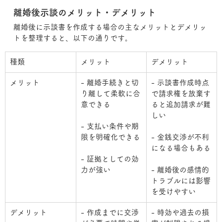
離婚後示談のメリット・デメリット
離婚後に示談書を作成する場合の主なメリットとデメリッ
トを整理すると、以下の通りです。
種類
メリット
デメリット
メリット
- 離婚手続きと切
- 示談書作成時点
り離して柔軟に合
で請求権を放棄す
意できる
ると追加請求が難
しい
- 支払い条件や期
限を明確化できる
- 金銭交渉が不利
になる場合もある
- 証拠としての効
力が強い
- 離婚後の感情的
トラブルには影響
を受けやすい
デメリット
- 作成までに交渉
- 時効や過去の損