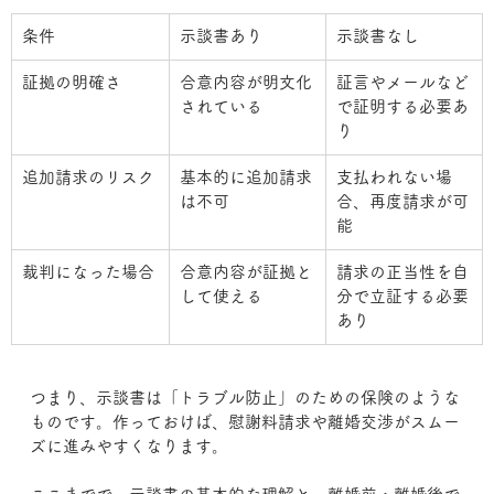
条件
示談書あり
示談書なし
証拠の明確さ
合意内容が明文化
証言やメールなど
されている
で証明する必要あ
り
追加請求のリスク
基本的に追加請求
支払われない場
は不可
合、再度請求が可
能
裁判になった場合
合意内容が証拠と
請求の正当性を自
して使える
分で立証する必要
あり
つまり、示談書は「トラブル防止」のための保険のような
ものです。作っておけば、慰謝料請求や離婚交渉がスムー
ズに進みやすくなります。