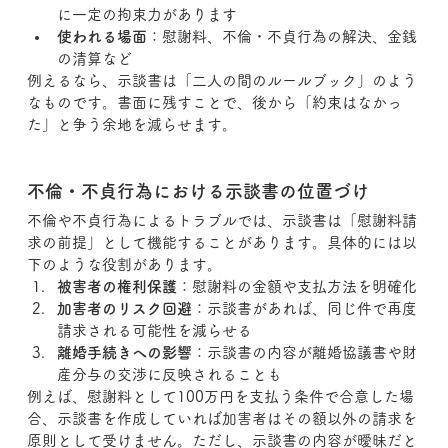
に一定の拘束力があります
使われる場面
：慰謝料、不倫・不貞行為の解決、金銭
の清算など
例えるなら、示談書は「二人の間のルールブック」のよう
なものです。書面に残すことで、後から「約束はなかっ
た」と争う余地を減らせます。
不倫・不貞行為における示談書の位置づけ
不倫や不貞行為によるトラブルでは、示談書は「慰謝料請
求の前提」として機能することがあります。具体的には以
下のような役割があります。
被害者の権利保護
：慰謝料の金額や支払方法を明確化
加害者のリスク回避
：示談書があれば、同じ件で再度
請求される可能性を減らせる
離婚手続きへの影響
：示談書の内容が離婚協議書や財
産分与の交渉に反映されることも
例えば、慰謝料として100万円を支払う条件で合意した場
合、示談書を作成していれば加害者はその額以外の請求を
原則として受けません。ただし、示談書の内容が曖昧だと