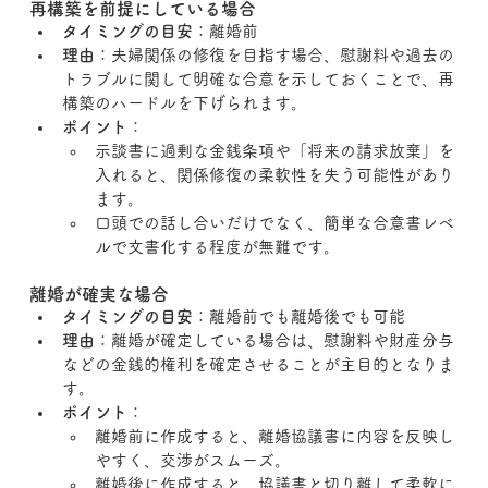
再構築を前提にしている場合
タイミングの目安
：離婚前
理由
：夫婦関係の修復を目指す場合、慰謝料や過去の
トラブルに関して明確な合意を示しておくことで、再
構築のハードルを下げられます。
ポイント
：
示談書に過剰な金銭条項や「将来の請求放棄」を
入れると、関係修復の柔軟性を失う可能性があり
ます。
口頭での話し合いだけでなく、簡単な合意書レベ
ルで文書化する程度が無難です。
離婚が確実な場合
タイミングの目安
：離婚前でも離婚後でも可能
理由
：離婚が確定している場合は、慰謝料や財産分与
などの金銭的権利を確定させることが主目的となりま
す。
ポイント
：
離婚前に作成すると、離婚協議書に内容を反映し
やすく、交渉がスムーズ。
離婚後に作成すると、協議書と切り離して柔軟に