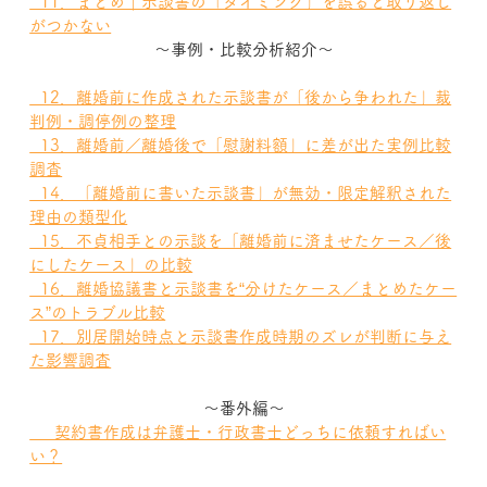
  11．まとめ｜示談書の「タイミング」を誤ると取り返し
がつかない
～事例・比較分析紹介～
  12．離婚前に作成された示談書が「後から争われた」裁
判例・調停例の整理
  13．離婚前／離婚後で「慰謝料額」に差が出た実例比較
調査
  14．「離婚前に書いた示談書」が無効・限定解釈された
理由の類型化
  15．不貞相手との示談を「離婚前に済ませたケース／後
にしたケース」の比較
  16．離婚協議書と示談書を“分けたケース／まとめたケー
ス”のトラブル比較
  17．別居開始時点と示談書作成時期のズレが判断に与え
た影響調査
～番外編～
  　契約書作成は弁護士・行政書士どっちに依頼すればい
い？