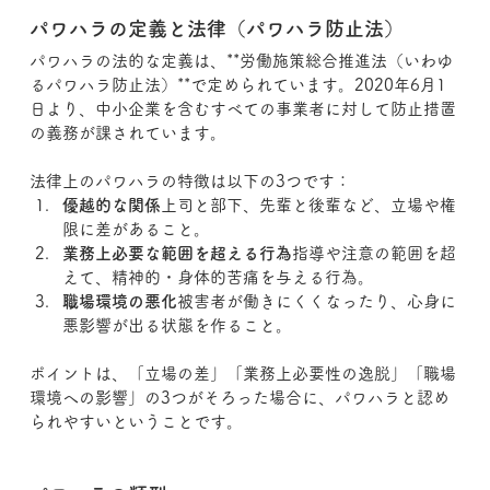
パワハラの定義と法律（パワハラ防止法）
パワハラの法的な定義は、**労働施策総合推進法（いわゆ
るパワハラ防止法）**で定められています。2020年6月1
日より、中小企業を含むすべての事業者に対して防止措置
の義務が課されています。
法律上のパワハラの特徴は以下の3つです：
優越的な関係
上司と部下、先輩と後輩など、立場や権
限に差があること。
業務上必要な範囲を超える行為
指導や注意の範囲を超
えて、精神的・身体的苦痛を与える行為。
職場環境の悪化
被害者が働きにくくなったり、心身に
悪影響が出る状態を作ること。
ポイントは、「立場の差」「業務上必要性の逸脱」「職場
環境への影響」の3つがそろった場合に、パワハラと認め
られやすいということです。