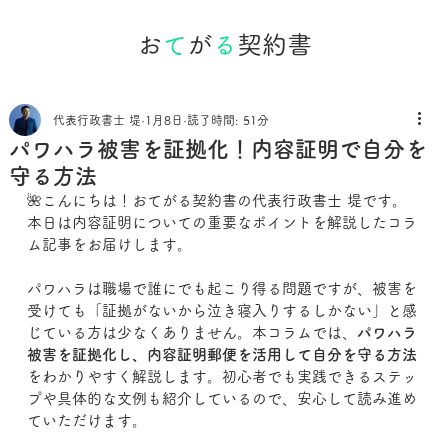
お
て
が
る
契約書
代表行政書士 堤
1月8日
読了時間: 51分
パワハラ被害を証拠化！内容証明で自分を
守る方法
🌺こんにちは！おてがる契約書の代表行政書士 堤です。
本日は内容証明についての重要なポイントを解説したコラ
ム記事をお届けします。
パワハラは職場で誰にでも起こり得る問題ですが、被害を
受けても「証拠がないから泣き寝入りするしかない」と感
じている方は少なくありません。本コラムでは、
パワハラ
被害を証拠化し、内容証明郵便を活用して自分を守る方法
をわかりやすく解説します。初心者でも実践できるステッ
プや具体的な文例も紹介しているので、安心して読み進め
ていただけます。