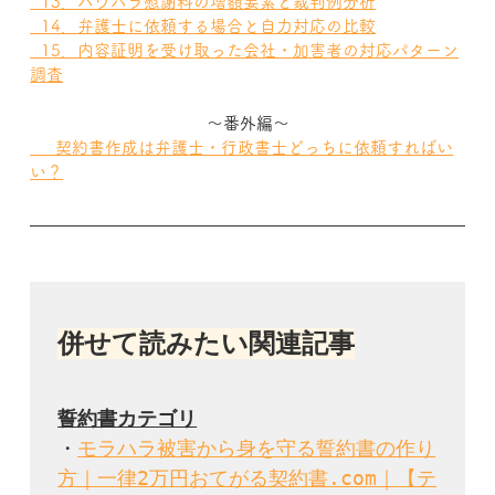
  13．パワハラ慰謝料の増額要素と裁判例分析
  14．弁護士に依頼する場合と自力対応の比較
  15．内容証明を受け取った会社・加害者の対応パターン
調査
～番外編～
  　契約書作成は弁護士・行政書士どっちに依頼すればい
い？
併せて読みたい関連記事
・
モラハラ被害から身を守る誓約書の作り
方｜一律2万円おてがる契約書.com｜【テ