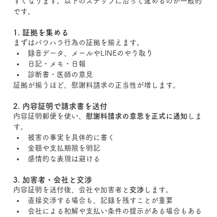
すくなります。以下のステップに沿って進めるのが一般的
です。
1. 証拠を集める
まずはパワハラ行為の証拠を揃えます。
録音データ、メールやLINEのやり取り
日記・メモ・日報
診断書・医師の意見
証拠が揃うほど、慰謝料請求の正当性が増します。
2. 内容証明で請求書を送付
内容証明郵便を使い、
慰謝料請求の意思を正式に通知
しま
す。
被害の事実を具体的に書く
金額や支払期限を明記
感情的な表現は避ける
3. 加害者・会社と交渉
内容証明を送付後、会社や加害者と
交渉
します。
直接交渉する場合も、記録を残すことが重要
会社による和解や支払い条件の提示がある場合もある