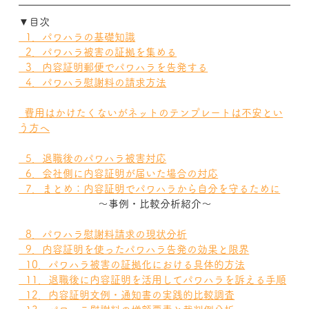
▼目次
  1．パワハラの基礎知識
  2．パワハラ被害の証拠を集める
  3．内容証明郵便でパワハラを告発する
  4．パワハラ慰謝料の請求方法
  費用はかけたくないがネットのテンプレートは不安とい
う方へ
  5．退職後のパワハラ被害対応
  6．会社側に内容証明が届いた場合の対応
  7．まとめ：内容証明でパワハラから自分を守るために
～事例・比較分析紹介～
  8．パワハラ慰謝料請求の現状分析
  9．内容証明を使ったパワハラ告発の効果と限界
  10．パワハラ被害の証拠化における具体的方法
  11．退職後に内容証明を活用してパワハラを訴える手順
  12．内容証明文例・通知書の実践的比較調査