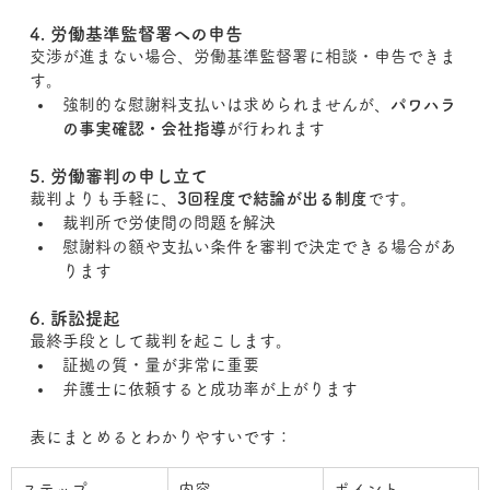
4. 労働基準監督署への申告
交渉が進まない場合、労働基準監督署に相談・申告できま
す。
強制的な慰謝料支払いは求められませんが、
パワハラ
の事実確認・会社指導
が行われます
5. 労働審判の申し立て
裁判よりも手軽に、
3回程度で結論が出る制度
です。
裁判所で労使間の問題を解決
慰謝料の額や支払い条件を審判で決定できる場合があ
ります
6. 訴訟提起
最終手段として裁判を起こします。
証拠の質・量が非常に重要
弁護士に依頼すると成功率が上がります
表にまとめるとわかりやすいです：
ステップ
内容
ポイント