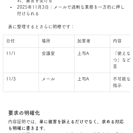
れ、暴言を受ける
2025年11月3日：メールで過剰な業務を一方的に押し
付けられる
表に整理するとさらに明瞭です：
日付
場所
加害者
内容
11/1
会議室
上司A
「使えな
つ」など
言
11/3
メール
上司A
不可能な
指示
要求の明確化
内容証明では、
単に被害を訴えるだけでなく、求める対応
も明確に書きます
。