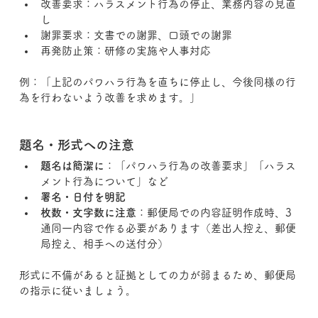
改善要求：ハラスメント行為の停止、業務内容の見直
し
謝罪要求：文書での謝罪、口頭での謝罪
再発防止策：研修の実施や人事対応
例：「上記のパワハラ行為を直ちに停止し、今後同様の行
為を行わないよう改善を求めます。」
題名・形式への注意
題名は簡潔に
：「パワハラ行為の改善要求」「ハラス
メント行為について」など
署名・日付を明記
枚数・文字数に注意
：郵便局での内容証明作成時、3
通同一内容で作る必要があります（差出人控え、郵便
局控え、相手への送付分）
形式に不備があると証拠としての力が弱まるため、郵便局
の指示に従いましょう。