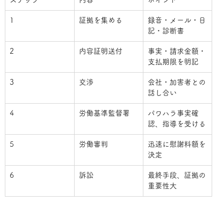
1
証拠を集める
録音・メール・日
記・診断書
2
内容証明送付
事実・請求金額・
支払期限を明記
3
交渉
会社・加害者との
話し合い
4
労働基準監督署
パワハラ事実確
認、指導を受ける
5
労働審判
迅速に慰謝料額を
決定
6
訴訟
最終手段、証拠の
重要性大