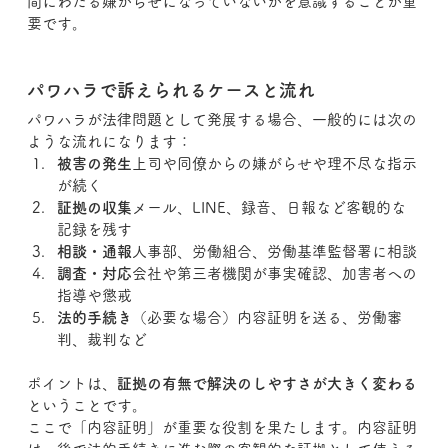
間にわたる嫌がらせになっていないかを意識することが重
要です。
パワハラで訴えられるケースと流れ
パワハラが法律問題として発展する場合、一般的には次の
ような流れになります：
被害の発生
上司や同僚からの嫌がらせや理不尽な指示
が続く
証拠の収集
メール、LINE、録音、日報など客観的な
記録を残す
相談・通報
人事部、労働組合、労働基準監督署に相談
調査・対応
会社や第三者機関が事実確認、加害者への
指導や懲戒
法的手続き
（必要な場合）内容証明を送る、労働審
判、裁判など
ポイントは、
証拠の有無で解決のしやすさが大きく変わる
ということです。
ここで「内容証明」が重要な役割を果たします。内容証明