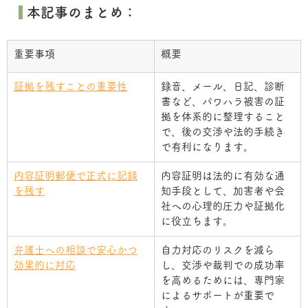
 本記事のまとめ：
重要事項
概要
証拠を残すことの重要性
録音、メール、日記、診断
書など、パワハラ被害の証
拠を体系的に整理すること
で、後の交渉や法的手続き
で有利になります。
内容証明郵便で正式に記録
内容証明は法的に有効な通
を残す
知手段として、加害者や会
社への心理的圧力や証拠化
に役立ちます。
弁護士への相談で安心かつ
自力対応のリスクを減ら
効果的に対応
し、交渉や裁判での成功率
を高めるためには、専門家
によるサポートが重要で