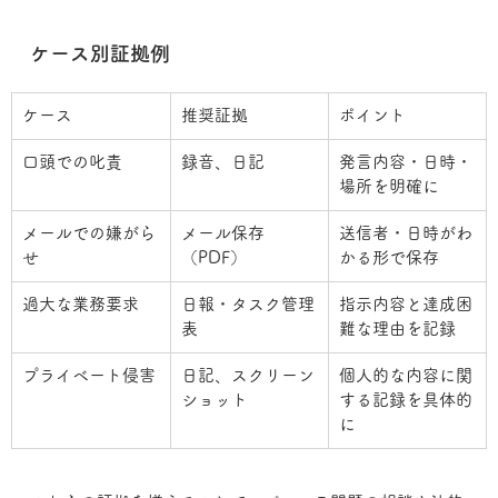
ケース別証拠例
ケース
推奨証拠
ポイント
口頭での叱責
録音、日記
発言内容・日時・
場所を明確に
メールでの嫌がら
メール保存
送信者・日時がわ
せ
（PDF）
かる形で保存
過大な業務要求
日報・タスク管理
指示内容と達成困
表
難な理由を記録
プライベート侵害
日記、スクリーン
個人的な内容に関
ショット
する記録を具体的
に