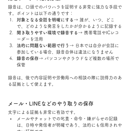
録音は、口頭でのパワハラを証明する非常に強力な手段で
す。ポイントは以下の通りです：
対象となる会話を明確にする
→ 誰が、いつ、どこ
で、どのような発言をしたかが分かるように記録する
聞き取りやすい環境で録音する
→ 携帯電話やICレコ
ーダーを活用
法的に問題ない範囲で行う
→ 日本では自分が会話に
参加している場合、録音自体は違法になりません
録音の保存
→ パソコンやクラウドなど複数の場所で
保管
録音は、後で内容証明や労働局への相談の際に説得力のあ
る証拠として使えます。
メール・LINEなどのやり取りの保存
文字による証拠も非常に有効です。
メールやチャットでの叱責・命令・嫌がらせの記録
は、日時や発信者が明確であり、法的にも信用されや