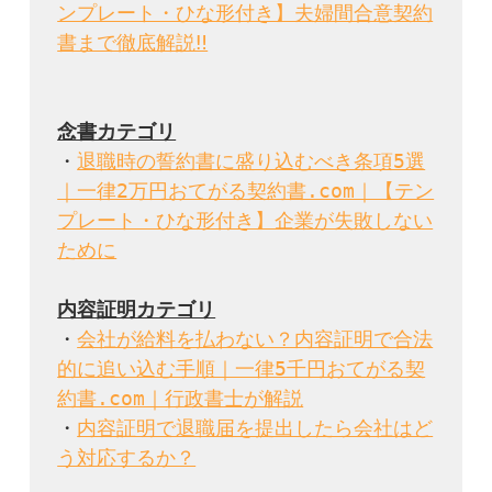
ンプレート・ひな形付き】夫婦間合意契約
書まで徹底解説‼
・
退職時の誓約書に盛り込むべき条項5選
｜一律2万円おてがる契約書.com｜【テン
プレート・ひな形付き】企業が失敗しない
ために
・
会社が給料を払わない？内容証明で合法
的に追い込む手順｜一律5千円おてがる契
約書.com｜行政書士が解説
・
内容証明で退職届を提出したら会社はど
う対応するか？