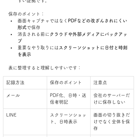
すい証拠です。
保存のポイント：
画面キャプチャではなく
PDFなどの改ざんされにくい
形式
で保存
消去される前に
クラウドや外部メディアにバックアッ
プ
重要なやり取りには
スクリーンショットに日付と時刻
を表示
表に整理すると理解しやすいです：
記録方法
保存のポイント
注意点
メール
PDF化、日時・送
会社のサーバーだ
信者明記
けに保存しない
LINE
スクリーンショッ
画面の切り抜きだ
ト、日時表示
けでなく全体を保
存