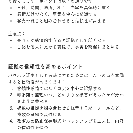
て役立ちます。ポイントは以下の通りです：
日付、時間、場所、相手、内容を具体的に書く
感情だけでなく、
事実を中心に記録
する
写真や録音と組み合わせると信頼性が高まる
注意点：
書き方が感情的すぎると証拠として弱くなる
日記を他人に見せる前提で、
事実を簡潔にまとめる
証拠の信頼性を高めるポイント
パワハラ証拠として有効にするためには、以下の点を意識
すると信頼性が高まります：
客観性
感情ではなく事実を中心に記録する
時系列の整理
いつ、どのような被害があったかが分か
るように並べる
複数の証拠を組み合わせる
録音＋日記＋メールなど、
複数の証拠で裏付ける
改ざんの防止
保存形式やバックアップを工夫し、内容
の信頼性を保つ